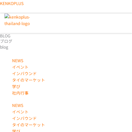
内
KENKOPLUS
容
を
ス
メ
キ
ニ
ッ
BLOG
ュ
ブログ
プ
blog
ー
NEWS
イベント
インバウンド
タイのマーケット
学び
社内行事
NEWS
イベント
インバウンド
タイのマーケット
学び