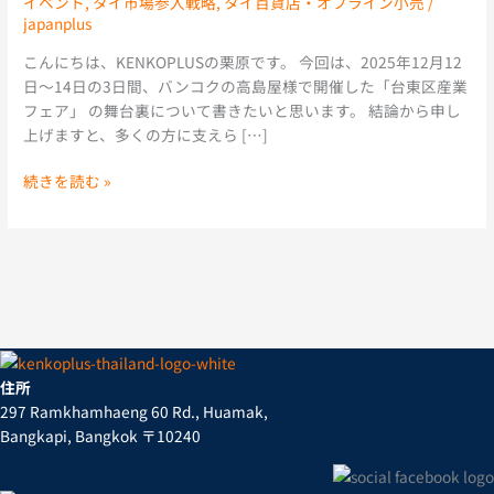
イベント
,
タイ市場参入戦略
,
タイ百貨店・オフライン小売
/
×
japanplus
台
東
こんにちは、KENKOPLUSの栗原です。 今回は、2025年12月12
区。
日〜14日の3日間、バンコクの高島屋様で開催した「台東区産業
3
フェア」 の舞台裏について書きたいと思います。 結論から申し
日
上げますと、多くの方に支えら […]
間
続きを読む »
の
「短
期
決
戦」
を
制
し、
売
住所
上
297 Ramkhamhaeng 60 Rd., Huamak,
目
Bangkapi, Bangkok 〒10240
標
を