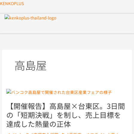
内
KENKOPLUS
容
を
メ
ス
ニ
キ
ュ
ッ
ー
プ
高島屋
【開
催
【開催報告】高島屋×台東区。3日間
報
告】
の「短期決戦」を制し、売上目標を
高
達成した熱量の正体
島
屋